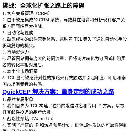
挑战：全球化扩张之路上的障碍
客户关系管理（CRM）
1.
由于缺乏集成的 CRM 系统，导致其在培育和分析现有客户关
2.
系方面面临巨大挑战。
自动化与复购
3.
缺乏成熟的邮件营销体系，意味着 TCL 错失了通过自动化手段
4.
驱动复购的机会。
市场渗透力
5.
尽管网站拥有庞大的访问流量，但将访客转化为订阅者和购买
6.
者的转化率相对滞后。
本土化市场洞察
7.
TCL 当时缺乏针对性的策略来有效触达并引起印度、印尼和泰
8.
国市场消费者的共鸣。
QuickCEP 解决方案：量身定制的成功之路
品牌专属形象
1.
我们首先为 TCL 构建了独特的发信域名和专用 IP 方案，以提
2.
升其邮件投递的品牌信誉。
战略性预热（Warm-Up）
3.
实施了严密的 IP 和域名预热计划，确保邮件发送的可靠性得到
4.